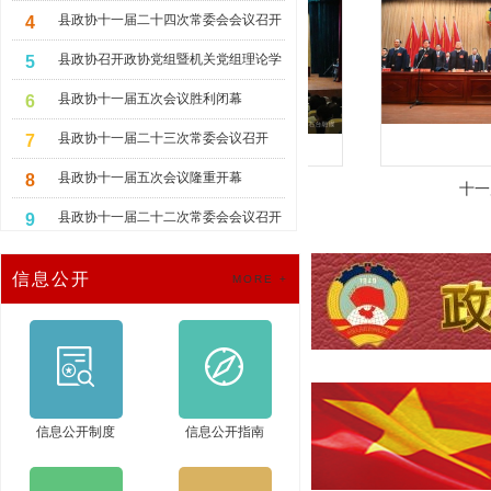
知情明政报告会
办协商会
县政协十一届二十四次常委会会议召开
4
县政协召开政协党组暨机关党组理论学
5
习中心组学习（扩大）会议
县政协十一届五次会议胜利闭幕
6
县政协十一届二十三次常委会议召开
7
县政协十一届五次会议隆重开幕
8
十一届四次
十一
县政协十一届二十二次常委会会议召开
9
县政协召开政协党组暨机关党组理论学
10
信息公开
MORE +
习中心组学习（扩大）会议
石台县人民政府
信息公开制度
信息公开指南
石台县政协办财务公开