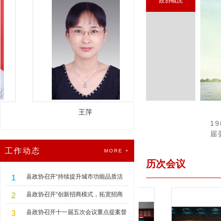
政协概况
王萍
倪金德
1
届
工作动态
MORE +
历次会议
县政协召开“持续提升城市功能品质活
1
力，加速推进‘小县大城’建设”专题协商
县政协召开“创新招商模式，拓宽招商
2
活动知情明政报告会
思路,提高‘双招双引’质效”专题协商活动
县政协召开十一届五次会议重点提案督
3