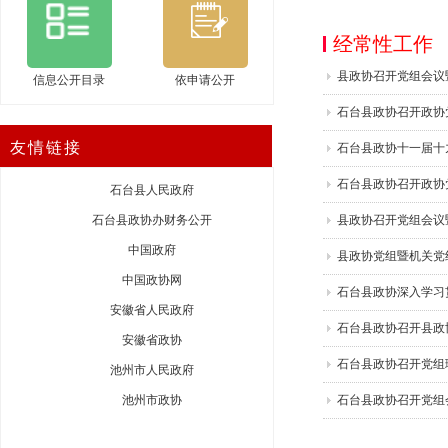
中国政府
中国政协网
经常性工作
安徽省人民政府
县政协召开党组会议
信息公开目录
依申请公开
安徽省政协
石台县政协召开政协
池州市人民政府
友情链接
习（扩大）会议及警
石台县政协十一届十
池州市政协
石台县人民政府
石台县政协召开政协
石台县政协办财务公开
习（扩大）会议
县政协召开党组会议
中国政府
县政协党组暨机关党
中国政协网
议召开
石台县政协深入学习
安徽省人民政府
石台县政协召开县政
安徽省政协
池州市人民政府
学习（扩大）会议
石台县政协召开党组
池州市政协
石台县政协召开党组
石台县人民政府
议