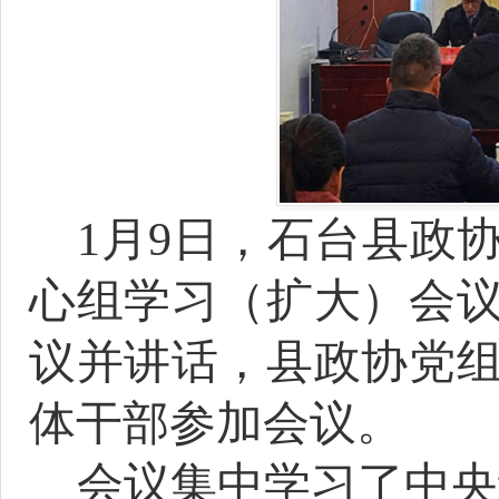
1
月
9
日，石台县政
心组学习（扩大）会
议并讲话
，
县政协党
体干部
参加会议。
会议
集中学习了
中央