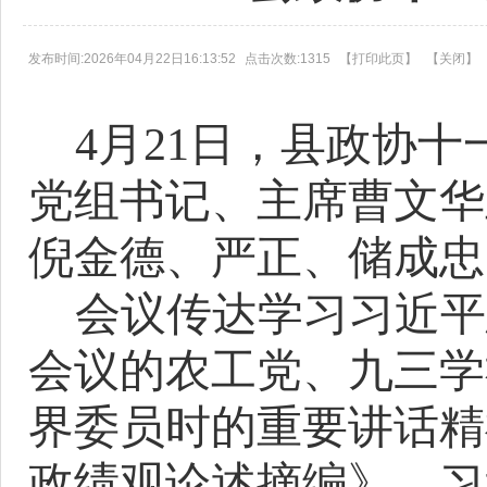
发布时间:2026年04月22日16:13:52
点击次数:1315
【
打印此页
】
【
关闭
】
4月21日，县政协
党组书记、主席曹文华
倪金德、严正、储成忠
会议
传达
学习习近平
会议的农工党、九三学
界委员时的重要讲话
精
政绩观论述摘编》、习