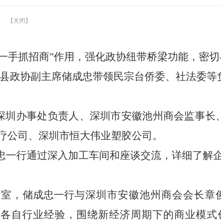
】
【
关闭
】
一手抓招商”作用，
强化
政协纽带桥梁功能，密切
县政协副主席
储成忠
带领
民宗台侨委
、社法委
等
深圳
办事处
负责人
、
深圳市安徽池州商会监事长
疗公司、深圳市恒大伟业塑胶公司。
忠
一行
通过深入加工车间和座谈
交流，
详细了解
议室，
储成忠
一行
与
深圳市安徽池州商会会长章
合各自行业经验，围绕新经济周期下的商业模式