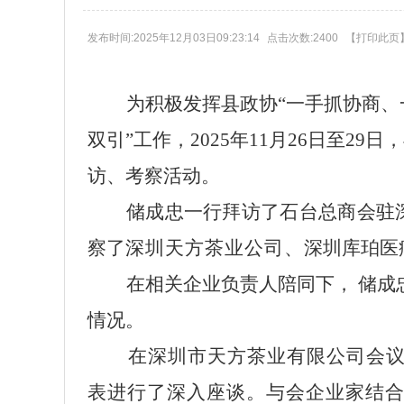
发布时间:2025年12月03日09:23:14
点击次数:2400
【
打印此页
为
积极
发挥
县
政协
“一手抓协商、
双引”工作，2025年11月
26
日
至
29
日，
访、考察
活动。
储成忠
一行拜访了石台总商会驻
察了
深圳天方茶业
公司、
深圳库珀医
在相关企业负责人陪同下，
储成
情况。
在
深圳市天方茶业有限公司
会
表
进行了
深入座谈。与会企业家结