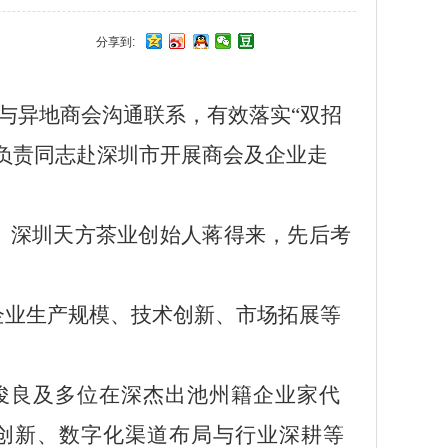
分享到:
与异
地商会沟通
联系
，
有效落实
“双招
负责同志赴
深圳
市开展商会
及企业走
、深圳天方茶业创始人蒋得来，先后考
企业生产规模、
技术创新、市场拓展等
俊良及多位在深杰出池州籍企业家代
创新、数字化渠道布局与行业深耕等