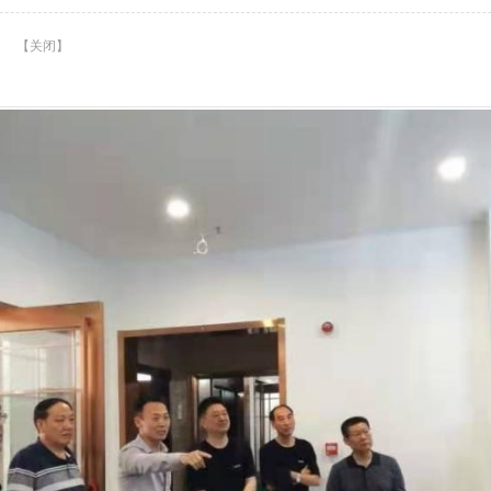
】
【
关闭
】